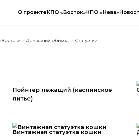
О проекте
КПО «Восток»
КПО «Нева»
Новос
«Восток»
Домашний обиход
Статуэтки
Пойнтер лежащий (каслинское
литье)
Винтажная статуэтка кошки