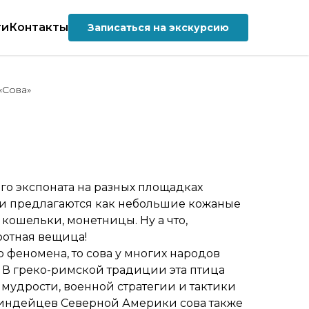
ти
Контакты
Записаться на экскурсию
«Сова»
го экспоната на разных площадках
и предлагаются как небольшие кожаные
кошельки, монетницы. Ну а что,
ротная вещица!
о феномена, то сова у многих народов
 В греко-римской традиции эта птица
мудрости, военной стратегии и тактики
индейцев Северной Америки сова также