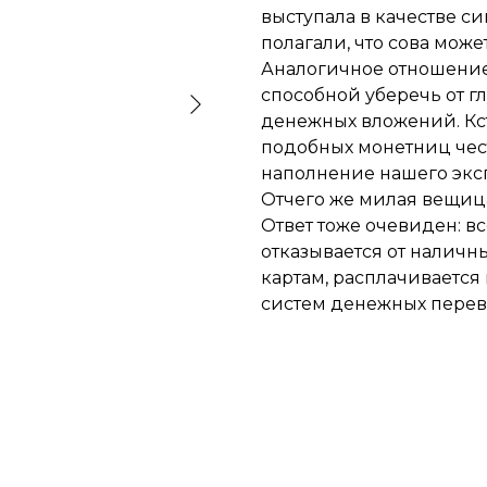
выступала в качестве с
полагали, что сова мож
Аналогичное отношение к
способной уберечь от 
денежных вложений. Кст
подобных монетниц чест
наполнение нашего экс
Отчего же милая вещиц
Ответ тоже очевиден: 
отказывается от наличн
картам, расплачивается
систем денежных перев