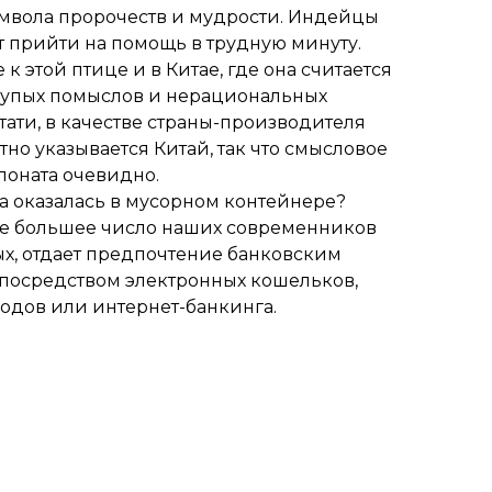
имвола пророчеств и мудрости. Индейцы
ет прийти на помощь в трудную минуту.
 этой птице и в Китае, где она считается
глупых помыслов и нерациональных
ати, в качестве страны-производителя
но указывается Китай, так что смысловое
поната очевидно.
а оказалась в мусорном контейнере?
все большее число наших современников
ых, отдает предпочтение банковским
 посредством электронных кошельков,
одов или интернет-банкинга.