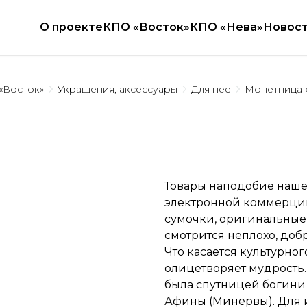
О проекте
КПО «Восток»
КПО «Нева»
Новос
«Восток»
Украшения, аксессуары
Для нее
Монетница 
Товары наподобие наше
электронной коммерци
сумочки, оригинальные 
смотрится неплохо, доб
Что касается культурног
олицетворяет мудрость.
была спутницей богини 
Афины (Минервы). Для 