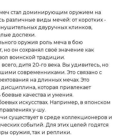
 меч стал доминирующим оружием на
сь различные виды мечей: от коротких -
 внушительных двуручных клинков,
ёлые доспехи.
льного оружия роль меча в бою
, но он сохранял своё значение как
вол воинской традиции.
 всего, дитя 20-го века. Вы удивитесь, но
ашими современниками. Это связано с
ехтования на длинных мечах. Это
 дисциплина, которая привлекает
боевые качества и умения.
боевых искусствах. Например, в японском
правлениях у-шу.
чи существует в среде коллекционеров и
ческих событий. Для этих целей годятся
ры оружия, так и реплики.