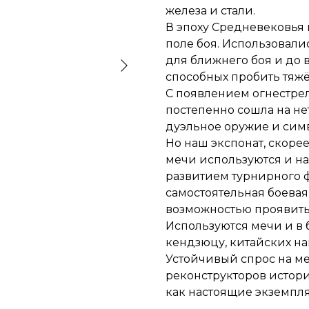
железа и стали.
В эпоху Средневековья
поле боя. Использовали
для ближнего боя и до
способных пробить тяж
С появлением огнестре
постепенно сошла на нет
дуэльное оружие и сим
Но наш экспонат, скорее
мечи используются и н
развитием турнирного ф
самостоятельная боевая
возможностью проявить 
Используются мечи и в 
кендзюцу, китайских на
Устойчивый спрос на ме
реконструкторов истори
как настоящие экземпля