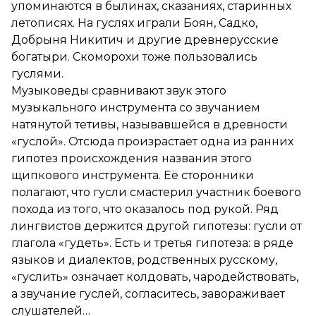
упоминаются в былинах, сказаниях, старинных
летописях. На гуслях играли Боян, Садко,
Добрыня Никитич и другие древнерусские
богатыри. Скоморохи тоже пользовались
гуслями.
Музыковеды сравнивают звук этого
музыкального инструмента со звучанием
натянутой тетивы, называвшейся в древности
«гуслой». Отсюда произрастает одна из ранних
гипотез происхождения названия этого
щипкового инструмента. Её сторонники
полагают, что гусли смастерил участник боевого
похода из того, что оказалось под рукой. Ряд
лингвистов держится другой гипотезы: гусли от
глагола «гудеть». Есть и третья гипотеза: в ряде
языков и диалектов, родственных русскому,
«гуслить» означает колдовать, чародействовать,
а звучание гуслей, согласитесь, завораживает
слушателей…